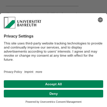
______________________________________
Kurzvortrag und wissenschaftliche Aussprache
der Promotionskolloquien und der Habilitationsvorträge sind
fakultätsöffentlich. Wenn Sie Interesse an einer Teilnahme
an einer Disputation haben, wenden Sie sich bitte an die
entsprechende E-Mail-Adresse.
Verantwortlich für die Redaktion:
Sandra Galland
Datenschutz / Disclaimer
Impressum
Hausordnung
Sitemap
Kontakt
Barrierefreiheitserklärung